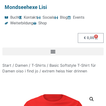
Mondseehexe Lisi
Buch
Kontakt
Socials
Blog
Events
Weiterbildung
Shop
0
€
0,00
Start
/
Damen
/
T-Shirts
/ Basic Softstyle T-Shirt für
Damen oiso i find jo / extrem heiss hier drinnen