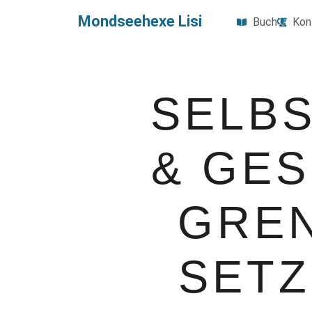
Mondseehexe Lisi
Buch
Kon
SELBS
& GE
GRE
SETZ