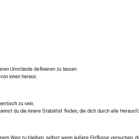
ußeren Umstände definieren zu lassen.
von innen heraus.
hentisch zu sein.
annst du die innere Stabilität finden, die dich durch alle Herau
 deinem Weg zu bleiben, selbst wenn äußere Einflüsse versuchen, d