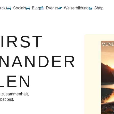
takt
Socials
Blog
Events
Weiterbildung
Shop
IRST
INANDER
LEN
h zusammenhält,
bst bist.