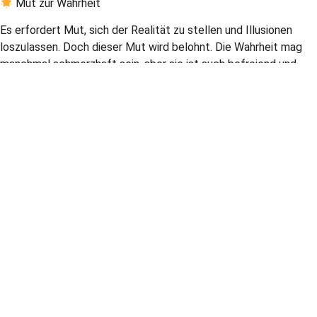
Mut zur Wahrheit
Es erfordert Mut, sich der Realität zu stellen und Illusionen
loszulassen. Doch dieser Mut wird belohnt. Die Wahrheit mag
manchmal schmerzhaft sein, aber sie ist auch befreiend und
kraftvoll. Sie gibt dir die Chance, dein Leben so zu gestalten,
wie es wirklich sein soll – frei von Täuschungen und falschen
Versprechen.
Erkenne deinen Wert!
Du verdienst es, in einer Realität zu leben, die echt ist, in
Beziehungen, die auf Wahrhaftigkeit basieren, und in einer Welt,
die deine authentische Selbstliebe widerspiegelt. Habe keine
Angst vor dem Verlust von Illusionen – sie machen Platz für
etwas Echtes, Wertvolles und Wahrhaftiges in deinem
Leben.Mögliche Konsequenzen wenn du der Realität ins Auge
blickst:
innere Arbeit Authentizität und Ehrlichkeit kommen in dein
Leben